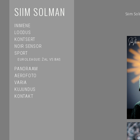
SIIM SOLMAN
Siim So
INIMENE
LOODUS
KONTSERT
NOIR SENSOR
SPORT
EUROLEAGUE: ŽAL VS BAS
PANORAAM
AEROFOTO
VARIA
KUJUNDUS
KONTAKT